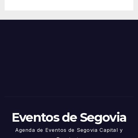
– 28
n
de
Feria
Juni
s y
o
Fiest
as
de
Sego
via
2025
– 27
de
Juni
o
Eventos de Segovia
Agenda de Eventos de Segovia Capital y