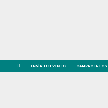
o
v
i
n
c
i
a
ENVÍA TU EVENTO
CAMPAMENTOS 