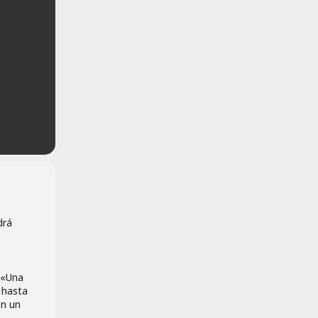
drá
 «Una
 hasta
en un