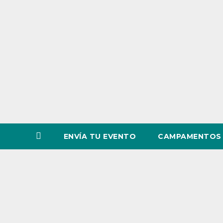
o
v
i
n
c
i
a
ENVÍA TU EVENTO
CAMPAMENTOS 