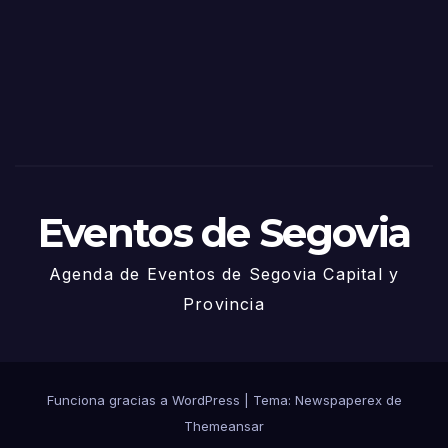
Sego
via
2025
– 27
de
Juni
o
Eventos de Segovia
Agenda de Eventos de Segovia Capital y
Provincia
Funciona gracias a WordPress
|
Tema: Newspaperex de
Themeansar