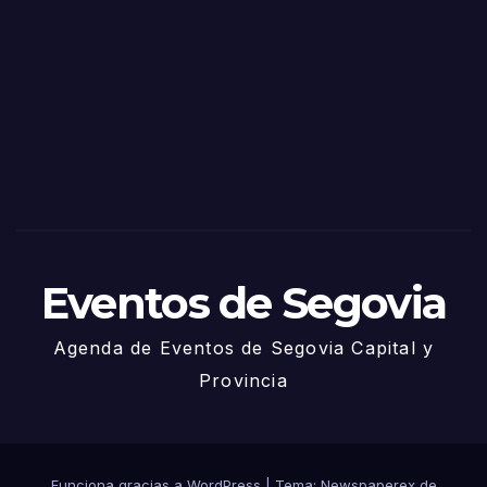
as
de
Sego
via
2025
– 27
de
Juni
o
Eventos de Segovia
Agenda de Eventos de Segovia Capital y
Provincia
Funciona gracias a WordPress
|
Tema: Newspaperex de