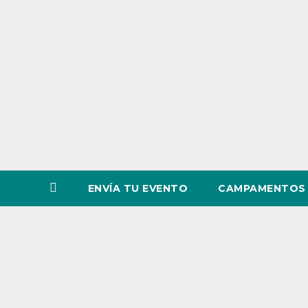
o
v
i
n
c
i
a
ENVÍA TU EVENTO
CAMPAMENTOS 