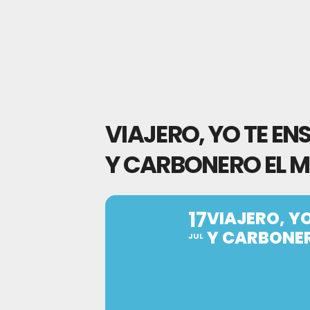
VIAJERO, YO TE E
Y CARBONERO EL 
17
VIAJERO, Y
Y CARBONE
JUL