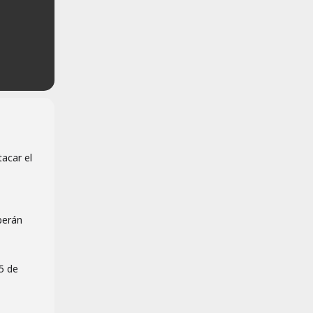
tacar el
berán
5 de