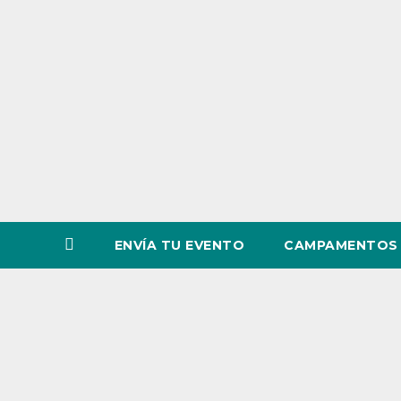
o
v
i
n
c
i
a
ENVÍA TU EVENTO
CAMPAMENTOS 