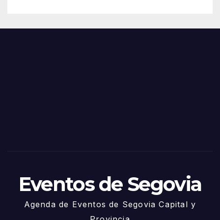
– 28
n
de
Feria
Juni
s y
o
Fiest
as
de
Sego
via
2025
– 27
de
Juni
o
Eventos de Segovia
Agenda de Eventos de Segovia Capital y
Provincia