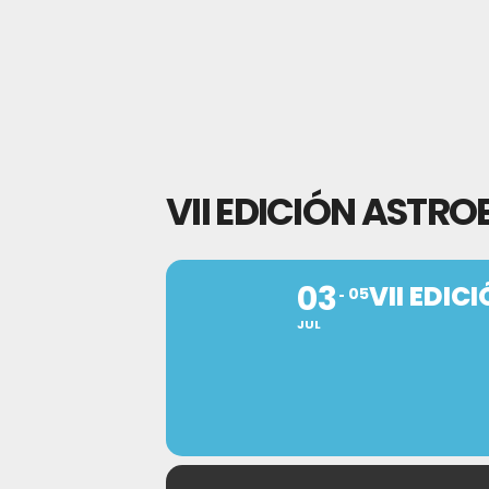
VII EDICIÓN ASTRO
03
VII EDIC
05
JUL