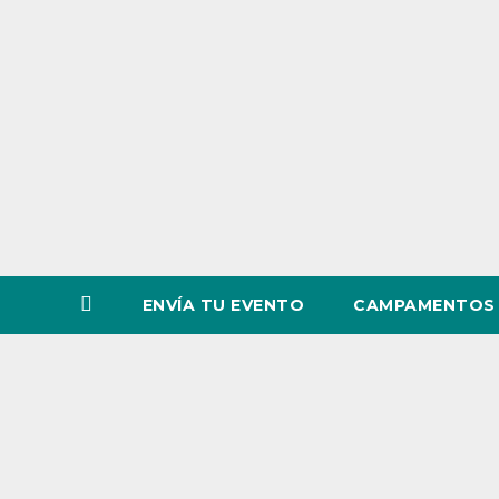
o
v
i
n
c
i
a
ENVÍA TU EVENTO
CAMPAMENTOS 