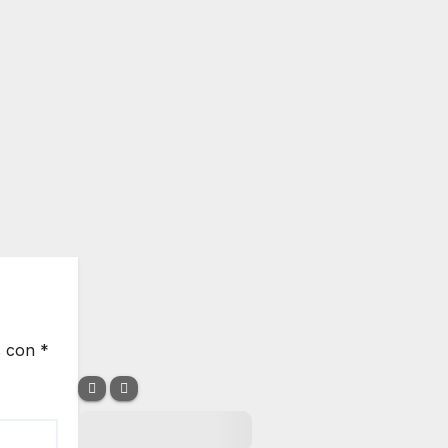
s con
*