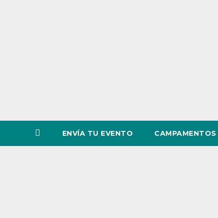
o
v
i
n
c
i
a
ENVÍA TU EVENTO
CAMPAMENTOS 