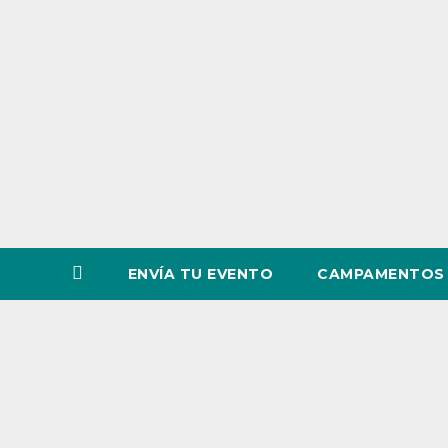
o
v
i
n
c
i
a
ENVÍA TU EVENTO
CAMPAMENTOS 