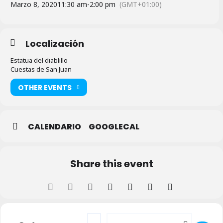
Marzo 8, 2020
11:30 am
-
2:00 pm
(GMT+01:00)
Localización
Estatua del diablillo
Cuestas de San Juan
OTHER EVENTS
CALENDARIO
GOOGLECAL
Share this event
Address - Visitas Guiadas - Mujeres en la H
Destination Address - Visitas Guiada