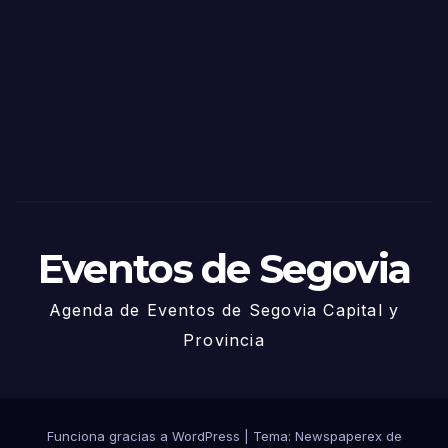
de
Sego
via
2025
– 27
de
Juni
o
Eventos de Segovia
Agenda de Eventos de Segovia Capital y
Provincia
Funciona gracias a WordPress
|
Tema: Newspaperex de