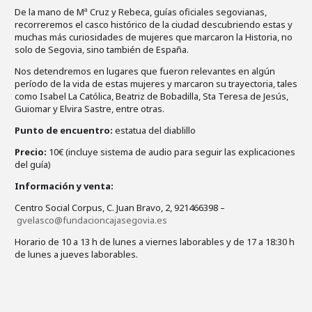
De la mano de Mª Cruz y Rebeca, guías oficiales segovianas,
recorreremos el casco histórico de la ciudad descubriendo estas y
muchas más curiosidades de mujeres que marcaron la Historia, no
solo de Segovia, sino también de España.
Nos detendremos en lugares que fueron relevantes en algún
período de la vida de estas mujeres y marcaron su trayectoria, tales
como Isabel La Católica, Beatriz de Bobadilla, Sta Teresa de Jesús,
Guiomar y Elvira Sastre, entre otras.
Punto de encuentro:
estatua del diablillo
Precio:
10€ (incluye sistema de audio para seguir las explicaciones
del guía)
Información y venta:
Centro Social Corpus, C. Juan Bravo, 2, 921466398 –
gvelasco@fundacioncajasegovia.es
Horario de 10 a 13 h de lunes a viernes laborables y de 17 a 18:30 h
de lunes a jueves laborables.