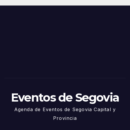
Juni
s y
o
Fiest
as
de
Sego
via
2025
– 27
de
Juni
o
Eventos de Segovia
Agenda de Eventos de Segovia Capital y
Provincia