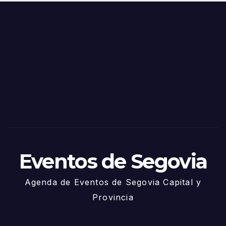
o
Fiest
as
de
Sego
via
2025
– 27
de
Juni
o
Eventos de Segovia
Agenda de Eventos de Segovia Capital y
Provincia