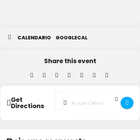
La
Cárcel_Centro
de Creación
CALENDARIO
GOOGLECAL
Share this event
Address - XI Ciclo de Cine Social - Sin Atad
Destination Address - XI Ciclo de Cin
Get
Directions