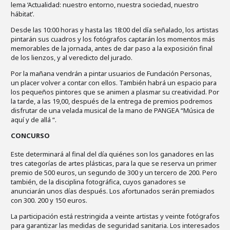
lema ‘Actualidad: nuestro entorno, nuestra sociedad, nuestro
hábitat’.
Desde las 10:00 horas y hasta las 18:00 del día señalado, los artistas
pintarán sus cuadros y los fotógrafos captarán los momentos más
memorables de la jornada, antes de dar paso a la exposición final
de los lienzos, y al veredicto del jurado.
Por la mañana vendrán a pintar usuarios de Fundación Personas,
un placer volver a contar con ellos. También habrá un espacio para
los pequeños pintores que se animen a plasmar su creatividad. Por
la tarde, a las 19,00, después de la entrega de premios podremos
disfrutar de una velada musical de la mano de PANGEA “Música de
aquí y de allá “.
CONCURSO
Este determinará al final del día quiénes son los ganadores en las
tres categorías de artes plásticas, para la que se reserva un primer
premio de 500 euros, un segundo de 300 y un tercero de 200. Pero
también, de la disciplina fotográfica, cuyos ganadores se
anunciarán unos días después. Los afortunados serán premiados
con 300. 200 y 150 euros.
La participación está restringida a veinte artistas y veinte fotógrafos
para garantizar las medidas de seguridad sanitaria. Los interesados