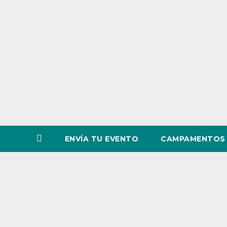
o
v
i
n
c
i
a
ENVÍA TU EVENTO
CAMPAMENTOS 