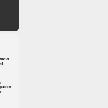
ificial
el
y
público
as