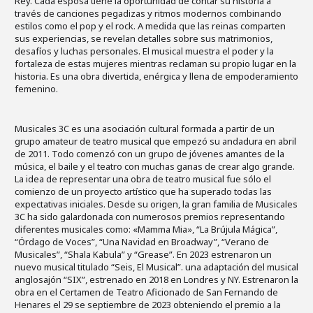
Rey. Cada esposa tiene la oportunidad de contar su historia a
través de canciones pegadizas y ritmos modernos combinando
estilos como el pop y el rock. A medida que las reinas comparten
sus experiencias, se revelan detalles sobre sus matrimonios,
desafíos y luchas personales. El musical muestra el poder y la
fortaleza de estas mujeres mientras reclaman su propio lugar en la
historia. Es una obra divertida, enérgica y llena de empoderamiento
femenino.
Musicales 3C es una asociación cultural formada a partir de un
grupo amateur de teatro musical que empezó su andadura en abril
de 2011. Todo comenzó con un grupo de jóvenes amantes de la
música, el baile y el teatro con muchas ganas de crear algo grande.
La idea de representar una obra de teatro musical fue sólo el
comienzo de un proyecto artístico que ha superado todas las
expectativas iniciales. Desde su origen, la gran familia de Musicales
3C ha sido galardonada con numerosos premios representando
diferentes musicales como: «Mamma Mia», “La Brújula Mágica”,
“Órdago de Voces”, “Una Navidad en Broadway”, “Verano de
Musicales”, “Shala Kabula” y “Grease”. En 2023 estrenaron un
nuevo musical titulado “Seis, El Musical”. una adaptación del musical
anglosajón “SIX”, estrenado en 2018 en Londres y NY. Estrenaron la
obra en el Certamen de Teatro Aficionado de San Fernando de
Henares el 29 se septiembre de 2023 obteniendo el premio a la