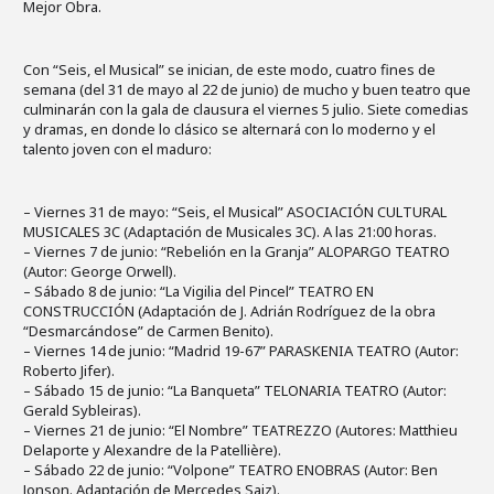
Mejor Obra.
Con “Seis, el Musical” se inician, de este modo, cuatro fines de
semana (del 31 de mayo al 22 de junio) de mucho y buen teatro que
culminarán con la gala de clausura el viernes 5 julio. Siete comedias
y dramas, en donde lo clásico se alternará con lo moderno y el
talento joven con el maduro:
– Viernes 31 de mayo: “Seis, el Musical” ASOCIACIÓN CULTURAL
MUSICALES 3C (Adaptación de Musicales 3C). A las 21:00 horas.
– Viernes 7 de junio: “Rebelión en la Granja” ALOPARGO TEATRO
(Autor: George Orwell).
– Sábado 8 de junio: “La Vigilia del Pincel” TEATRO EN
CONSTRUCCIÓN (Adaptación de J. Adrián Rodríguez de la obra
“Desmarcándose” de Carmen Benito).
– Viernes 14 de junio: “Madrid 19-67” PARASKENIA TEATRO (Autor:
Roberto Jifer).
– Sábado 15 de junio: “La Banqueta” TELONARIA TEATRO (Autor:
Gerald Sybleiras).
– Viernes 21 de junio: “El Nombre” TEATREZZO (Autores: Matthieu
Delaporte y Alexandre de la Patellière).
– Sábado 22 de junio: “Volpone” TEATRO ENOBRAS (Autor: Ben
Jonson. Adaptación de Mercedes Saiz).