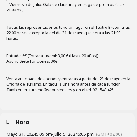
– Viernes 5 de julio: Gala de clausura y entrega de premios (a las
21:00 hs.)
Todas las representaciones tendrán lugar en el Teatro Bretón a las
22:00 horas, excepto la del día 31 de mayo que será a las 21:00
horas.
Entrada: 6€ [Entrada Juvenil: 3,00 € (Hasta 20 años)]
Abono Siete Funciones: 30€
Venta anticipada de abonos y entradas a partir del 23 de mayo en la
Oficina de Turismo. En taquilla una hora antes de cada función.
También en turismo@sepulveda.es y en el tel. 921 540 425.
Hora
Mayo 31, 2024
5:05 pm
-
Julio 5, 2024
5:05 pm
(GMT+02:00)