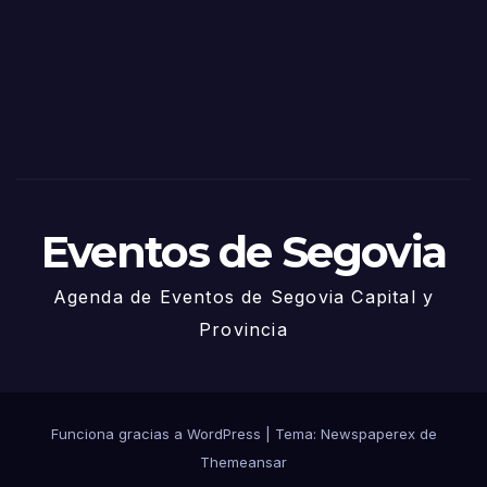
Sego
via
2025
– 27
de
Juni
o
Eventos de Segovia
Agenda de Eventos de Segovia Capital y
Provincia
Funciona gracias a WordPress
|
Tema: Newspaperex de
Themeansar