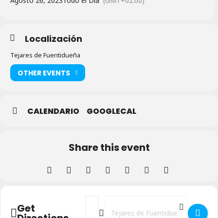
Agosto 26, 2023
Todo el Día
(GMT+02:00)
Localización
Tejares de Fuentidueña
OTHER EVENTS
CALENDARIO
GOOGLECAL
Share this event
Address - XII Mercado de la Miel en Tejar
Destination Address - XII Mercado d
Get
Directions