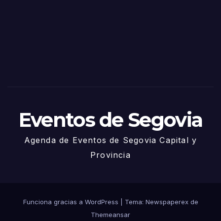
Sego
via
2025
– 27
de
Juni
o
Eventos de Segovia
Agenda de Eventos de Segovia Capital y
Provincia
Funciona gracias a WordPress
|
Tema: Newspaperex de
Themeansar