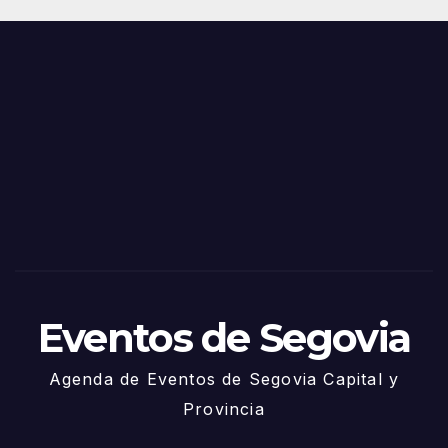
Juni
s y
o
Fiest
as
de
Sego
via
2025
– 27
de
Juni
o
Eventos de Segovia
Agenda de Eventos de Segovia Capital y
Provincia