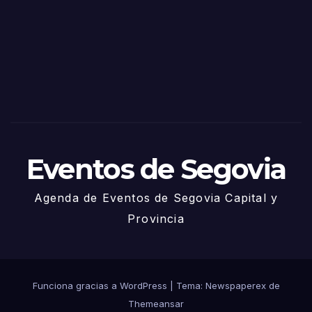
Sego
via
2025
– 27
de
Juni
o
Eventos de Segovia
Agenda de Eventos de Segovia Capital y
Provincia
Funciona gracias a WordPress
|
Tema: Newspaperex de
Themeansar