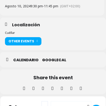
Agosto 10, 2024
9:30 pm
-
11:45 pm
(GMT+02:00)
Localización
Cuéllar
OTHER EVENTS
CALENDARIO
GOOGLECAL
Share this event
Address - XL Festival Nacional de Jota en C
Destination Address - XL Festival Na