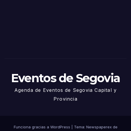
de
Sego
via
2025
– 27
de
Juni
o
Eventos de Segovia
Agenda de Eventos de Segovia Capital y
Provincia
Funciona gracias a WordPress
|
Tema: Newspaperex de