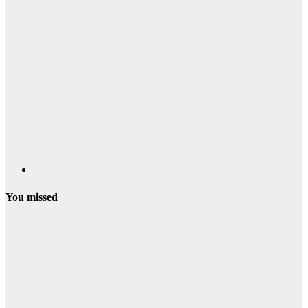
You missed
Campamentos
Verano
Campamentos
de Verano en
Segovia y
Provincia