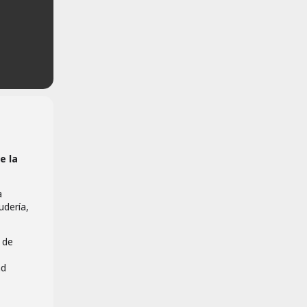
e la
a
udería,
 de
ad