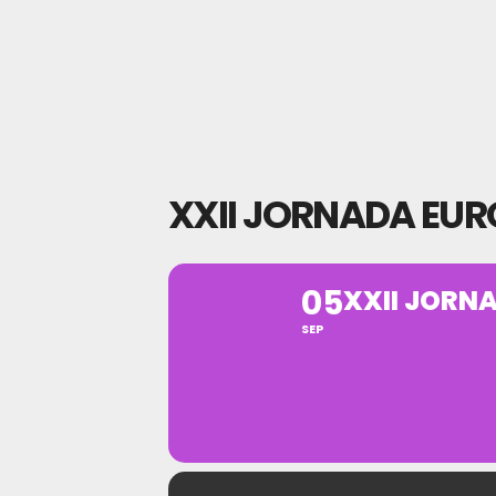
XXII JORNADA EUR
05
XXII JORN
SEP