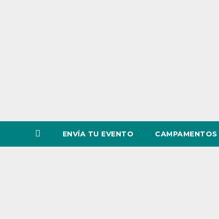
o
v
i
n
c
i
a
ENVÍA TU EVENTO
CAMPAMENTOS 