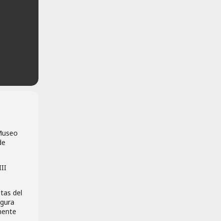
 Museo
de
III
tas del
igura
amente