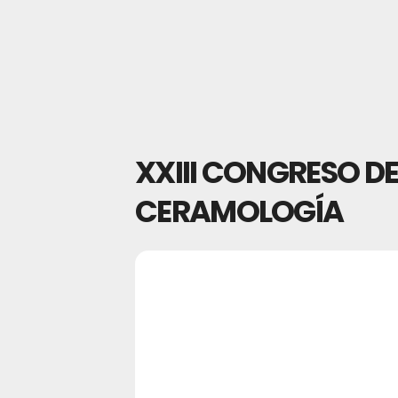
XXIII CONGRESO D
CERAMOLOGÍA
22
XXIII CO
24
CERAMO
OCT