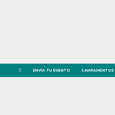
o
v
i
n
c
i
a
ENVÍA TU EVENTO
CAMPAMENTOS 