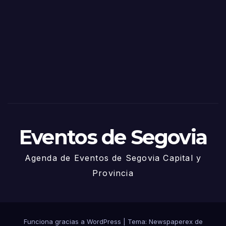
de
Sego
via
2025
– 27
de
Juni
o
Eventos de Segovia
Agenda de Eventos de Segovia Capital y
Provincia
Funciona gracias a WordPress
|
Tema: Newspaperex de