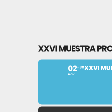
XXVI MUESTRA PRO
02
XXVI MU
30
NOV