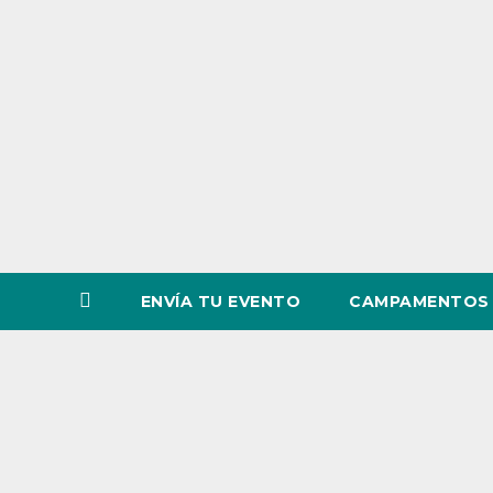
o
v
i
n
c
i
a
ENVÍA TU EVENTO
CAMPAMENTOS 