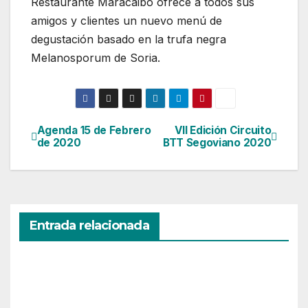
Restaurante Maracaibo ofrece a todos sus
amigos y clientes un nuevo menú de
degustación basado en la trufa negra
Melanosporum de Soria.
Agenda 15 de Febrero
VII Edición Circuito
Navegación
de 2020
BTT Segoviano 2020
de
entradas
Entrada relacionada
AGENDA
Prog
ram
ació
JUN