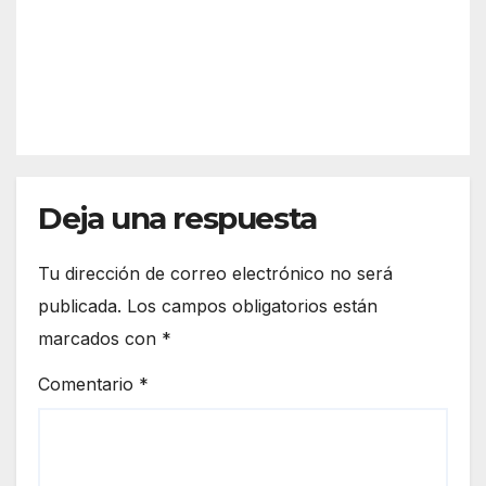
no
Juni
en
o
ZAMOR
Sego
A4343
via y
Provi
ncia
2025
Deja una respuesta
Tu dirección de correo electrónico no será
publicada.
Los campos obligatorios están
marcados con
*
Comentario
*