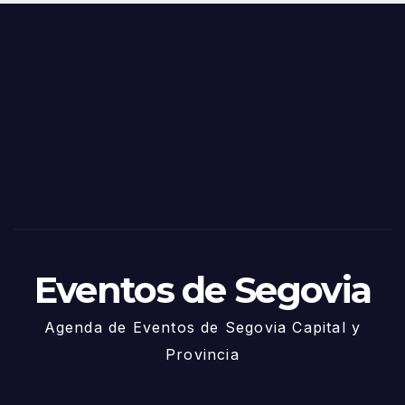
o
Fiest
as
de
Sego
via
2025
– 27
de
Juni
o
Eventos de Segovia
Agenda de Eventos de Segovia Capital y
Provincia